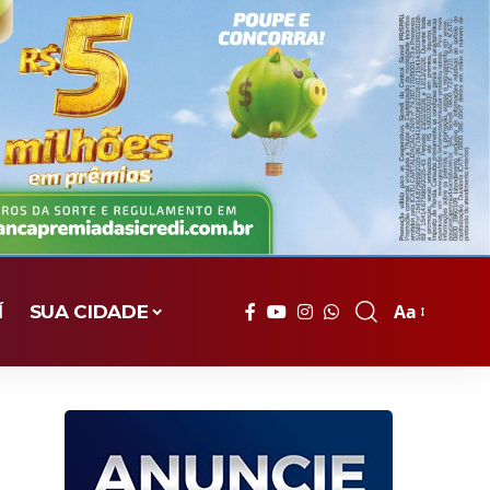
Aa
Í
SUA CIDADE
Font
Resizer