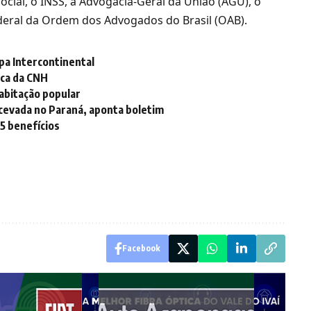
ocial, o INSS, a Advogacia-Geral da União (AGU), o
ederal da Ordem dos Advogados do Brasil (OAB).
pa Intercontinental
ica da CNH
habitação popular
 cevada no Paraná, aponta boletim
 5 benefícios
Facebook