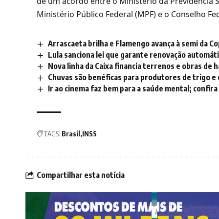
de um acordo entre o Ministério da Previdência S
Ministério Público Federal (MPF) e o Conselho F
Arrascaeta brilha e Flamengo avança à semi da Co
Lula sanciona lei que garante renovação automát
Nova linha da Caixa financia terrenos e obras de 
Chuvas são benéficas para produtores de trigo e
Ir ao cinema faz bem para a saúde mental; confira
TAGS:
Brasil
INSS
Compartilhar esta notícia