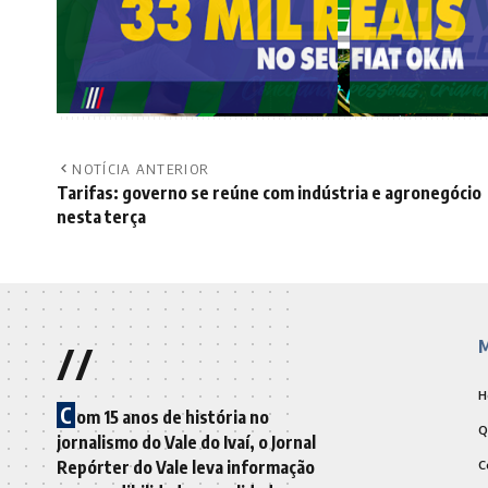
NOTÍCIA ANTERIOR
Tarifas: governo se reúne com indústria e agronegócio
nesta terça
//
M
H
C
om 15 anos de história no
Q
jornalismo do Vale do Ivaí, o Jornal
Repórter do Vale leva informação
C