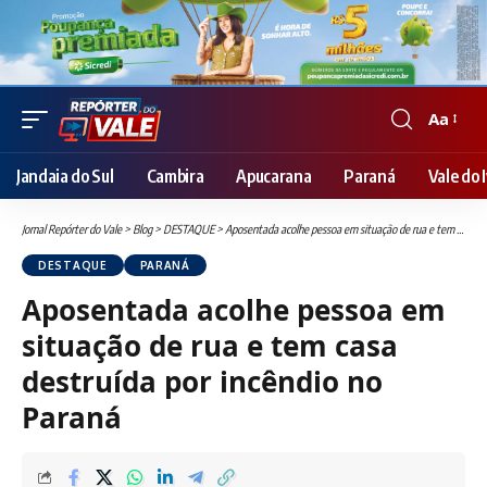
Aa
Font
Resizer
Jandaia do Sul
Cambira
Apucarana
Paraná
Vale do I
Jornal Repórter do Vale
>
Blog
>
DESTAQUE
>
Aposentada acolhe pessoa em situação de rua e tem casa destruída por incêndio no Paraná
DESTAQUE
PARANÁ
Aposentada acolhe pessoa em
situação de rua e tem casa
destruída por incêndio no
Paraná