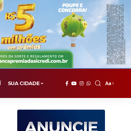
Aa
Í
SUA CIDADE
Font
Resizer