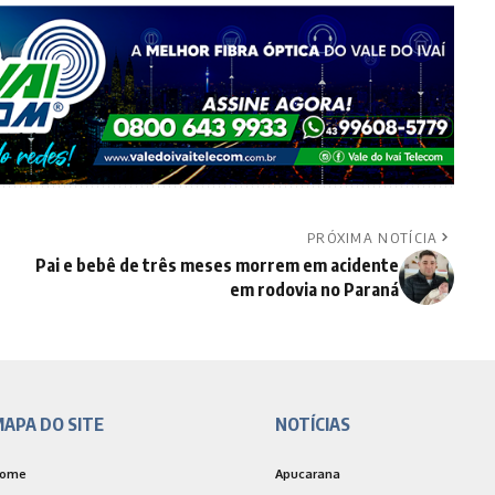
PRÓXIMA NOTÍCIA
Pai e bebê de três meses morrem em acidente
em rodovia no Paraná
APA DO SITE
NOTÍCIAS
ome
Apucarana