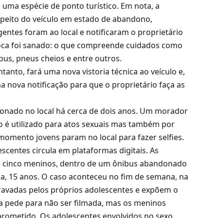
 uma espécie de ponto turístico. Em nota, a
speito do veículo em estado de abandono,
entes foram ao local e notificaram o proprietário
poca foi sanado: o que compreende cuidados como
bus, pneus cheios e entre outros.
tanto, fará uma nova vistoria técnica ao veículo e,
nova notificação para que o proprietário faça as
nado no local há cerca de dois anos. Um morador
o é utilizado para atos sexuais mas também por
momento jovens param no local para fazer selfies.
scentes circula em plataformas digitais. As
cinco meninos, dentro de um ônibus abandonado
a, 15 anos. O caso aconteceu no fim de semana, na
ravadas pelos próprios adolescentes e expõem o
na pede para não ser filmada, mas os meninos
prometido. Os adolescentes envolvidos no sexo