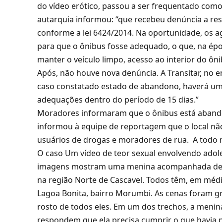
do vídeo erótico, passou a ser frequentado como
autarquia informou: “que recebeu denúncia a re
conforme a lei 6424/2014. Na oportunidade, os ag
para que o ônibus fosse adequado, o que, na é
manter o veículo limpo, acesso ao interior do ôni
Após, não houve nova denúncia. A Transitar, no en
caso constatado estado de abandono, haverá uma 
adequações dentro do período de 15 dias.”
Moradores informaram que o ônibus está abando
informou à equipe de reportagem que o local nã
usuários de drogas e moradores de rua. A todo 
O caso Um vídeo de teor sexual envolvendo adole
imagens mostram uma menina acompanhada de 
na região Norte de Cascavel. Todos têm, em médi
Lagoa Bonita, bairro Morumbi. As cenas foram g
rosto de todos eles. Em um dos trechos, a meni
respondem que ela precisa cumprir o que havia 