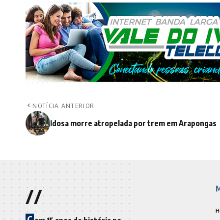
NOTÍCIA ANTERIOR
Idosa morre atropelada por trem em Arapongas
//
M
H
C