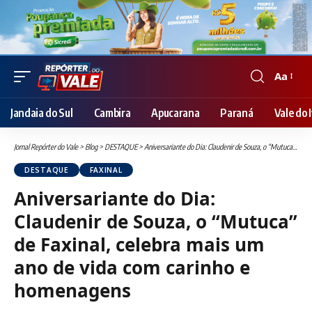
Aa
Font
Resizer
Jandaia do Sul
Cambira
Apucarana
Paraná
Vale do I
Jornal Repórter do Vale
>
Blog
>
DESTAQUE
>
Aniversariante do Dia: Claudenir de Souza, o “Mutuca” de Faxinal, celebra mais um ano de vida com carinho e homenagens
DESTAQUE
FAXINAL
Aniversariante do Dia:
Claudenir de Souza, o “Mutuca”
de Faxinal, celebra mais um
ano de vida com carinho e
homenagens