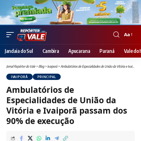
Aa
Font
Resizer
Jandaia do Sul
Cambira
Apucarana
Paraná
Vale do I
Jornal Repórter do Vale
>
Blog
>
Ivaiporã
>
Ambulatórios de Especialidades de União da Vitória e Ivaiporã passam dos 90% de execução
IVAIPORÃ
PRINCIPAL
Ambulatórios de
Especialidades de União da
Vitória e Ivaiporã passam dos
90% de execução