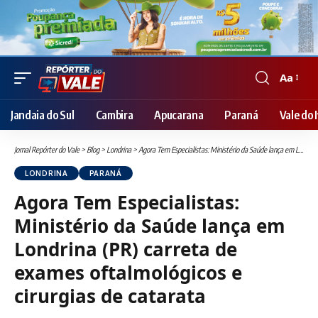
Aa
Font
Resizer
Jandaia do Sul
Cambira
Apucarana
Paraná
Vale do I
Jornal Repórter do Vale
>
Blog
>
Londrina
>
Agora Tem Especialistas: Ministério da Saúde lança em Londrina (PR) carreta de exames oftalmológicos e cirurgias de catarata
LONDRINA
PARANÁ
Agora Tem Especialistas:
Ministério da Saúde lança em
Londrina (PR) carreta de
exames oftalmológicos e
cirurgias de catarata