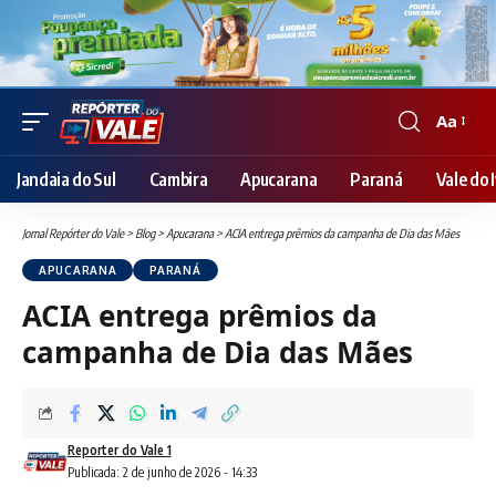
Aa
Font
Resizer
Jandaia do Sul
Cambira
Apucarana
Paraná
Vale do I
Jornal Repórter do Vale
>
Blog
>
Apucarana
>
ACIA entrega prêmios da campanha de Dia das Mães
APUCARANA
PARANÁ
ACIA entrega prêmios da
campanha de Dia das Mães
Reporter do Vale 1
Publicada: 2 de junho de 2026 - 14:33