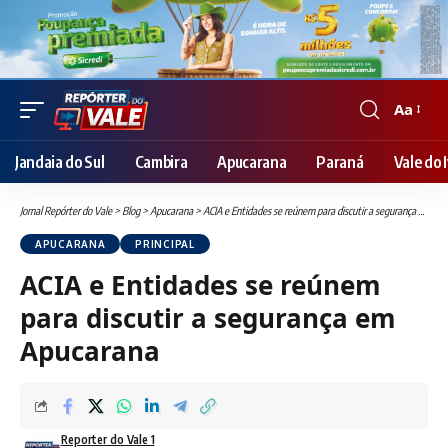
Aa
Font
Resizer
Jandaia do Sul
Cambira
Apucarana
Paraná
Vale do I
Jornal Repórter do Vale
>
Blog
>
Apucarana
>
ACIA e Entidades se reúnem para discutir a segurança em Apucarana
APUCARANA
PRINCIPAL
ACIA e Entidades se reúnem
para discutir a segurança em
Apucarana
Reporter do Vale 1