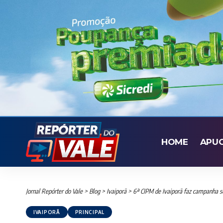
HOME
APU
Jornal Repórter do Vale
>
Blog
>
Ivaiporã
>
6ª CIPM de Ivaiporã faz campanha so
IVAIPORÃ
PRINCIPAL