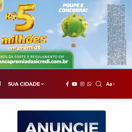
Aa
Í
SUA CIDADE
Font
Resizer