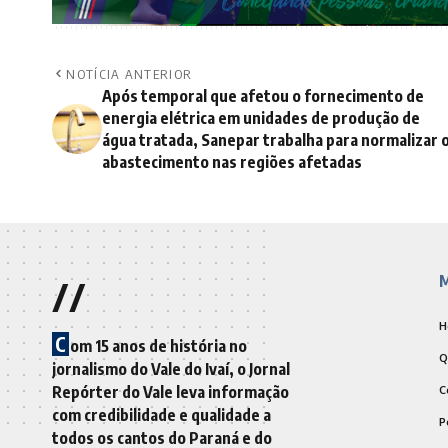
NOTÍCIA ANTERIOR
Após temporal que afetou o fornecimento de
energia elétrica em unidades de produção de
água tratada, Sanepar trabalha para normalizar 
abastecimento nas regiões afetadas
//
M
H
C
om 15 anos de história no
Q
jornalismo do Vale do Ivaí, o Jornal
Repórter do Vale leva informação
C
com credibilidade e qualidade a
P
todos os cantos do Paraná e do