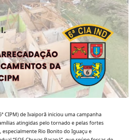
(6ª CIPM) de Ivaiporã iniciou uma campanha
mílias atingidas pelo tornado e pelas fortes
 especialmente Rio Bonito do Iguaçu e
adual “SOS Chuvas Paraná”, que reúne forças de