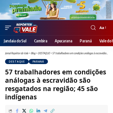
Aa
Font
Resizer
Jandaia do Sul
Cambira
Apucarana
Paraná
Vale do I
Jornal Repórter do Vale
>
Blog
>
DESTAQUE
>
57 trabalhadores em condições análogas à escravidão são resgatados na região; 45 são indígenas
DESTAQUE
PARANÁ
57 trabalhadores em condições
análogas à escravidão são
resgatados na região; 45 são
indígenas