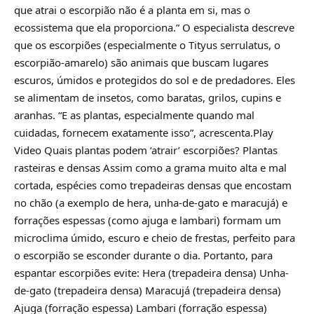
que atrai o escorpião não é a planta em si, mas o
ecossistema que ela proporciona.” O especialista descreve
que os escorpiões (especialmente o Tityus serrulatus, o
escorpião-amarelo) são animais que buscam lugares
escuros, úmidos e protegidos do sol e de predadores. Eles
se alimentam de insetos, como baratas, grilos, cupins e
aranhas. “E as plantas, especialmente quando mal
cuidadas, fornecem exatamente isso”, acrescenta.Play
Video Quais plantas podem ‘atrair’ escorpiões? Plantas
rasteiras e densas Assim como a grama muito alta e mal
cortada, espécies como trepadeiras densas que encostam
no chão (a exemplo de hera, unha-de-gato e maracujá) e
forrações espessas (como ajuga e lambari) formam um
microclima úmido, escuro e cheio de frestas, perfeito para
o escorpião se esconder durante o dia. Portanto, para
espantar escorpiões evite: Hera (trepadeira densa) Unha-
de-gato (trepadeira densa) Maracujá (trepadeira densa)
Ajuga (forração espessa) Lambari (forração espessa)