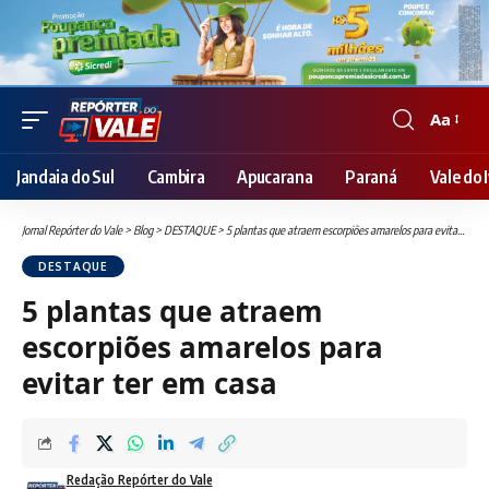
Aa
Font
Resizer
Jandaia do Sul
Cambira
Apucarana
Paraná
Vale do I
Jornal Repórter do Vale
>
Blog
>
DESTAQUE
>
5 plantas que atraem escorpiões amarelos para evitar ter em casa
DESTAQUE
5 plantas que atraem
escorpiões amarelos para
evitar ter em casa
Redação Repórter do Vale