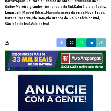
Borrazópolis
Califórnia
Cândido de Abreu
Corumbataí do Sul
Godoy Moreira
grandes rios
Jandaia do Sul
Kaloré
Lidianópolis
Lunardelli
Manoel Ribas.
Marumbi
maua da serra
Nova Tebas
Paraná
Reserva
Rio Bom
Rio Branco do Ivaí
Rosário do Ivaí
São João do Ivaí
Vale do Ivaí