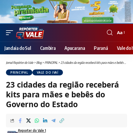
Aa
Font
Resizer
Jandaia do Sul
Cambira
Apucarana
Paraná
Vale do I
Jornal Repórter do Vale
>
Blog
>
PRINCIPAL
>
23 cidades da região receberá kits para mães e bebês do Governo do Estado
PRINCIPAL
VALE DO IVAÍ
23 cidades da região receberá
kits para mães e bebês do
Governo do Estado
Reporter do Vale 1